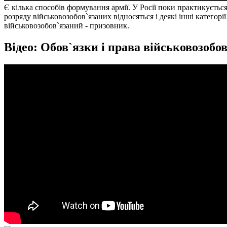
Є кілька способів формування армії. У Росії поки практикуєть
розряду військовозобов`язаних відносяться і деякі інші категор
військовозобов`язаний - призовник.
Відео: Обов`язки і права військовозобо