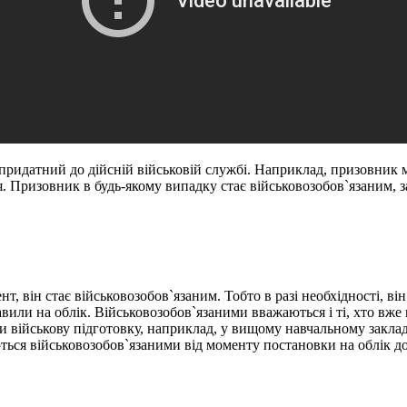
не придатний до дійсній військовій службі. Наприклад, призовник
я. Призовник в будь-якому випадку стає військовозобов`язаним, 
 він стає військовозобов`язаним. Тобто в разі необхідності, він 
авили на облік. Військовозобов`язаними вважаються і ті, хто вже 
ли військову підготовку, наприклад, у вищому навчальному заклад
ться військовозобов`язаними від моменту постановки на облік до 