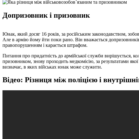
Допризовник і призовник
Юнак, який досяг 16 років, за російським законодавством, зобо
Але в армію йому йти поки рано. Він вважається допризовників
правопорушенням і карається штрафом.
Питання про придатність до армійської служби вирішується, кол
призовником, знову проходить медкомісію, за результатами якої 
визначає, в яких військах юнак може служити.
Відео: Різниця між поліцією і внутріш