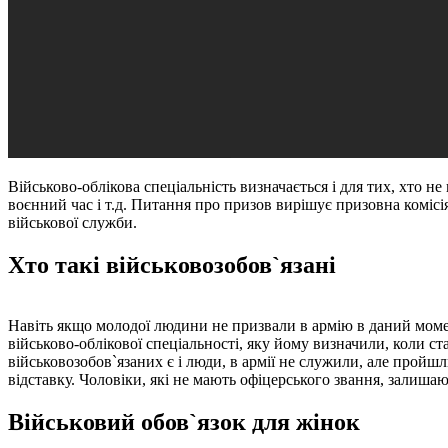
Військово-облікова спеціальність визначається і для тих, хто 
воєнний час і т.д. Питання про призов вирішує призовна комісі
військової служби.
Хто такі військовозобов`язані
Навіть якщо молодої людини не призвали в армію в даний момент,
військово-облікової спеціальності, яку йому визначили, коли ст
військовозобов`язаних є і люди, в армії не служили, але пройш
відставку. Чоловіки, які не мають офіцерського звання, залишаю
Військовий обов`язок для жінок