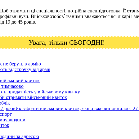
. Щоб отримати ці спеціальності, потрібна спецпідготовка. Її о
епрофільні вузи. Військовозобов`язаними вважаються всі лікарі і 
ід 19 до 45 років.
Увага, тільки СЬОГОДНІ!
 не беруть в армію
ть відстрочку від армії
військовий квиток
 тимчасово
ють придатність у військовому квитку
би отримати військовий квиток
облік
Як забрати військовий квиток, якщо вже виповнилося 27 
спорт
тиру людини
виток
людини за адресою