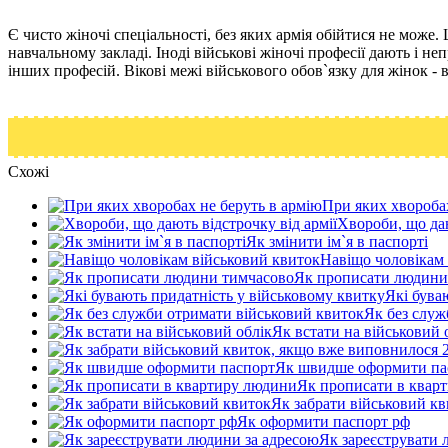
Є чисто жіночі спеціальності, без яких армія обійтися не може
навчальному закладі. Іноді військові жіночі професії дають і н
інших професій. Вікові межі військового обов`язку для жінок - в
Схожі
При яких хворобах
Хвороби, що даю
Як змінити ім`я в паспорті
Навіщо чоловікам 
Як прописати людини
Які бува
Як без служ
Як встати на військовий 
Як швидше оформити па
Як прописати в квар
Як забрати військовий к
Як оформити паспорт рф
Як зареєструвати 