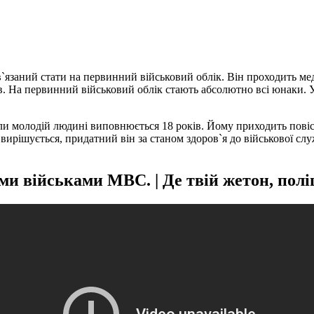
в`язаний стати на первинний військовий облік. Він проходить ме
. На первинний військовий облік стають абсолютно всі юнаки. У
и молодій людині виповнюється 18 років. Йому приходить повістк
вирішується, придатний він за станом здоров`я до військової слу
німи військами МВС. | Де твій жетон, 