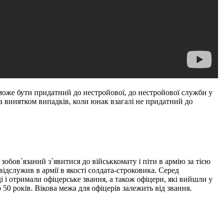
 може бути придатний до нестройової, до нестройової служби у
за винятком випадків, коли юнак взагалі не придатний до
зобов`язаний з`явитися до військкомату і піти в армію за тією
відслужив в армії в якості солдата-строковика. Серед
і і отримали офіцерське звання, а також офіцери, які вийшли у
50 років. Вікова межа для офіцерів залежить від звання.