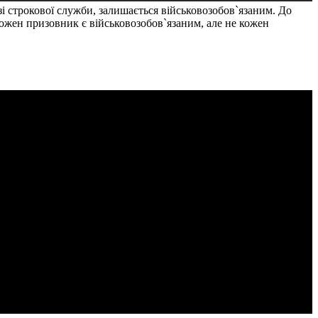
і строкової служби, залишається військовозобов`язаним. До
 Кожен призовник є військовозобов`язаним, але не кожен