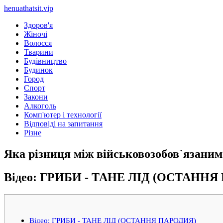
henuathatsit.vip
Здоров'я
Жіночі
Волосся
Тварини
Будівництво
Будинок
Город
Спорт
Закони
Алкоголь
Комп'ютер і технології
Відповіді на запитання
Різне
Яка різниця між військовозобов`язани
Відео: ГРИБИ - ТАНЕ ЛІД (ОСТАНН
Відео: ГРИБИ - ТАНЕ ЛІД (ОСТАННЯ ПАРОДИЯ)