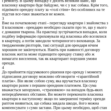
і ремонту. В цьому випадку є досить великий шанс, що
власнику квартири буде байдуже, чи є у вас собака. Крім того,
піднімати орендну плату за «голі стіни» без особливих на те
підстав все-таки зважиться не кожен.
3
Вже на початковому етапі - перегляду квартири і знайомства з
її власником - орендарю необхідно сказати про те, що у нього
є домашня тварина. На практиці зустрічаються випадки, коли
подібну інформацію приховували від власника або вселялися
в квартиру, а потім заводили чотириногого вихованця. За
твердженням ріелторів, такі ситуації для орендаря нічим
хорошим не закінчуються. Навіть при наявності договору
власник житла може підвищити орендну ставку або ж
вимагати виселення, так як квартирант порушив умови
оренди.
4
До прийняття підсумкового рішення про оренду і моменту
підписання договору можливо обговорити «гарантійний
платіж». Він являє собою суму, яка вручається власнику
квартири разом з першим орендним платежем. Ця сума
вважається запорукою, «страховкою» на випадок будь-яких
непередбачених обставин. Ви можете переконати власника
квартири в наступному: якщо по завершенні терміну оренди
раптом виявиться, що собака завдала шкоди, його можна
компенсувати з суми застави. При цьому необхідно, щоб стан