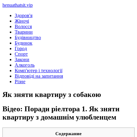
henuathatsit.vip
Здоров'я
Жіночі
Волосся
Тварини
Будівництво
Будинок
Город
Спорт
Закони
Алкоголь
Комп'ютер і технології
Відповіді на запитання
Різне
Як зняти квартиру з собакою
Відео: Поради ріелтора 1. Як зняти
квартиру з домашнім улюбленцем
Содержание