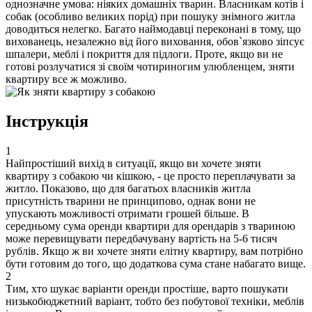
однозначне умова: ніяких домашніх тварин. Власникам котів і
собак (особливо великих порід) при пошуку знімного житла
доводиться нелегко. Багато наймодавці переконані в тому, що
вихованець, незалежно від його виховання, обов`язково зіпсує
шпалери, меблі і покриття для підлоги. Проте, якщо ви не
готові розлучатися зі своїм чотириногим улюбленцем, зняти
квартиру все ж можливо.
Інструкція
1
Найпростіший вихід в ситуації, якщо ви хочете зняти
квартиру з собакою чи кішкою, - це просто переплачувати за
житло. Показово, що для багатьох власників житла
присутність тварини не принципово, однак вони не
упускають можливості отримати грошей більше. В
середньому сума оренди квартири для орендарів з твариною
може перевищувати передбачувану вартість на 5-6 тисяч
рублів. Якщо ж ви хочете зняти елітну квартиру, вам потрібно
бути готовим до того, що додаткова сума стане набагато вище.
2
Тим, хто шукає варіанти оренди простіше, варто пошукати
низькобюджетний варіант, тобто без побутової техніки, меблів