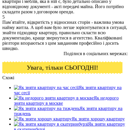
квартири і меблів, яка в ній є, було детально описано у
відповідному документі - акті передачі майна. Його потрібно
складати разом з договором оренди.
5
Пам`ятайте, відкритість у відносинах сторін - важлива умова
найму житла. А щоб вам було легше зорієнтуватися в ситуації,
знайти підходящу квартиру, правильно скласти всю
документацію, краще звернутися в агентство. Кваліфіковані
ріелтори впораються з цим завданням професійно і досить
швидко.
Поділися в соціальних мережах:
Увага, тільки СЬОГОДНІ!
Схожі
Як зняти квартиру на
час сесії
Як недорого
зняти квартиру в москве
Як зняти квартиру на
тиждень
Як зняти хорошу квартиру
Як зняти квартиру
в єкатеринбурзі