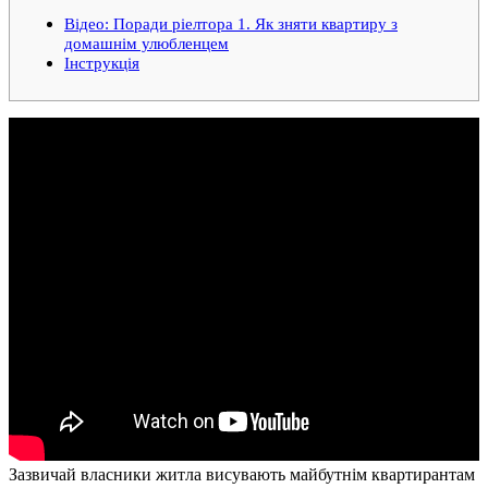
Відео: Поради ріелтора 1. Як зняти квартиру з
домашнім улюбленцем
Інструкція
Зазвичай власники житла висувають майбутнім квартирантам