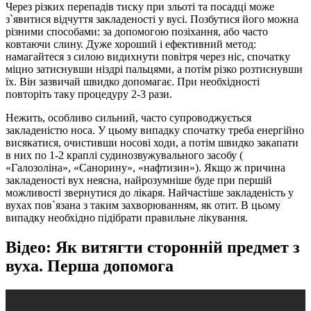
Через різких перепадів тиску при зльоті та посадці може
з`явитися відчуття закладеності у вусі. Позбутися його можна
різними способами: за допомогою позіхання, або часто
ковтаючи слину. Дуже хороший і ефективний метод:
намагайтеся з силою видихнути повітря через ніс, спочатку
міцно затиснувши ніздрі пальцями, а потім різко розтиснувши
їх. Він зазвичай швидко допомагає. При необхідності
повторіть таку процедуру 2-3 рази.
Нежить, особливо сильний, часто супроводжується
закладеністю носа. У цьому випадку спочатку треба енергійно
висякатися, очистивши носові ходи, а потім швидко закапати
в них по 1-2 краплі судинозвужувального засобу (
«Галозоліна», «Санорину», «нафтизин»). Якщо ж причина
закладеності вух неясна, найрозумніше буде при першій
можливості звернутися до лікаря. Найчастіше закладеність у
вухах пов`язана з таким захворюванням, як отит. В цьому
випадку необхідно підібрати правильне лікування.
Відео: Як витягти сторонній предмет з
вуха. Перша допомога