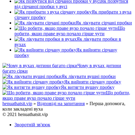
Як позбутися
від сірчаної пробки у вусі
Як прибрати з вуха
сірчану пробку
Як лікувати сірчані пробки
Що
робити, якщо праве вухо почало гірше чути
Як лікувати пробки в
вухах
Як вийняти сірчану
пробку
Чому в вухах дитини
багато сірки
Як лікувати вушні пробки
Як вийняти сірчану пробку
Як витягти вушну пробку
Що робити,
якщо праве вухо почало гірше чути
henuathatsit.vip
»
Відповіді на запитання
» Перша допомога,
коли закладені вуха
© 2021 henuathatsit.vip
Зворотній зв'язок