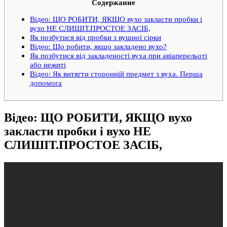
Содержание
Відео: ЩО РОБИТИ, ЯКЩО вухо закласти пробки і
вухо НЕ СЛИШІТ.ПРОСТОЕ ЗАСІБ,
Як позбутися від пробки з вушної сірки
Відео: Що робити, якщо закладено вухо?
Як позбутися від закладеності вуха при авіаперельоті
або нежиті
Відео: Як витягти сторонній предмет з вуха. Перша
допомога
Відео: ЩО РОБИТИ, ЯКЩО вухо
закласти пробки і вухо НЕ
СЛИШІТ.ПРОСТОЕ ЗАСІБ,