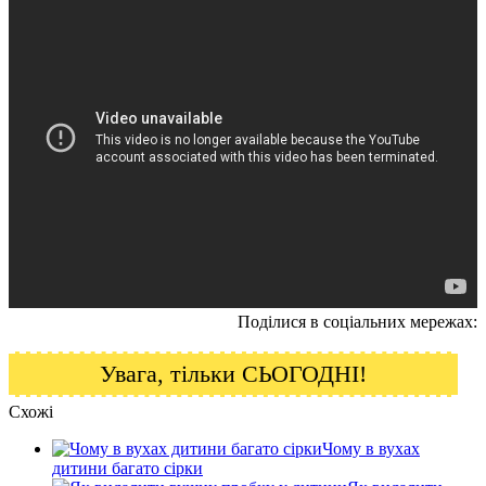
Поділися в соціальних мережах:
Увага, тільки СЬОГОДНІ!
Схожі
Чому в вухах
дитини багато сірки