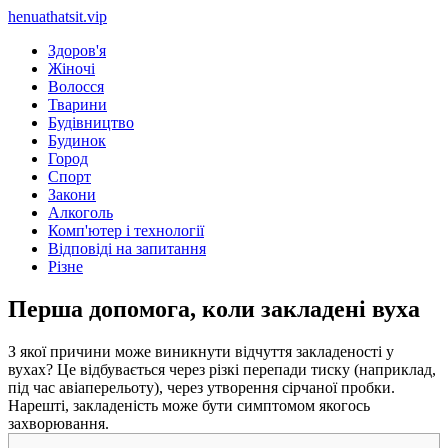
henuathatsit.vip
Здоров'я
Жіночі
Волосся
Тварини
Будівництво
Будинок
Город
Спорт
Закони
Алкоголь
Комп'ютер і технології
Відповіді на запитання
Різне
Перша допомога, коли закладені вуха
З якої причини може виникнути відчуття закладеності у
вухах? Це відбувається через різкі перепади тиску (наприклад,
під час авіаперельоту), через утворення сірчаної пробки.
Нарешті, закладеність може бути симптомом якогось
захворювання.