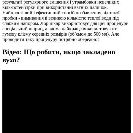
результаті регулярного зміщення і утрамбовки невеликих
кількостей сірки при використанні ватних паличок.
Найпростіший і ефективний спосіб позбавлення від такої
пробки - вимивання її великою кількістю теплої води під
слабким напором. Лор-лікар використовує для цієї процедури
спеціальний шприц, а вдома найкраще використовувати
гумову клізму середніх розмірів (об`ємом до 500 мл). Але
проводити таку процедуру потрібно обережно!
Відео: Що робити, якщо закладено
вухо?