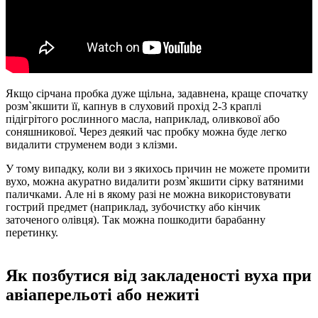
Якщо сірчана пробка дуже щільна, задавнена, краще спочатку
розм`якшити її, капнув в слуховий прохід 2-3 краплі
підігрітого рослинного масла, наприклад, оливкової або
соняшникової. Через деякий час пробку можна буде легко
видалити струменем води з клізми.
У тому випадку, коли ви з якихось причин не можете промити
вухо, можна акуратно видалити розм`якшити сірку ватяними
паличками. Але ні в якому разі не можна використовувати
гострий предмет (наприклад, зубочистку або кінчик
заточеного олівця). Так можна пошкодити барабанну
перетинку.
Як позбутися від закладеності вуха при
авіаперельоті або нежиті