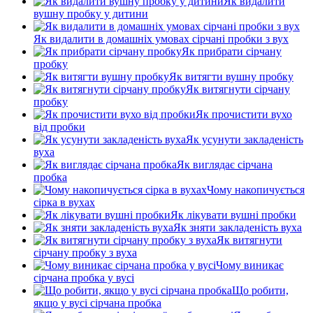
Як видалити
вушну пробку у дитини
Як видалити в домашніх умовах сірчані пробки з вух
Як прибрати сірчану
пробку
Як витягти вушну пробку
Як витягнути сірчану
пробку
Як прочистити вухо
від пробки
Як усунути закладеність
вуха
Як виглядає сірчана
пробка
Чому накопичується
сірка в вухах
Як лікувати вушні пробки
Як зняти закладеність вуха
Як витягнути
сірчану пробку з вуха
Чому виникає
сірчана пробка у вусі
Що робити,
якщо у вусі сірчана пробка