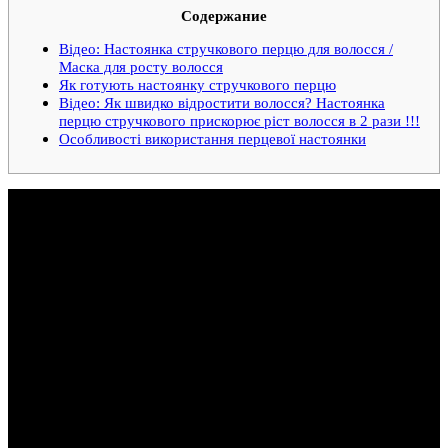
Содержание
Відео: Настоянка стручкового перцю для волосся /
Маска для росту волосся
Як готують настоянку стручкового перцю
Відео: Як швидко відростити волосся? Настоянка
перцю стручкового прискорює ріст волосся в 2 рази !!!
Особливості використання перцевої настоянки