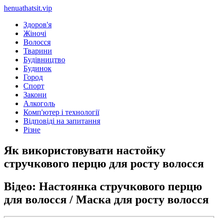
henuathatsit.vip
Здоров'я
Жіночі
Волосся
Тварини
Будівництво
Будинок
Город
Спорт
Закони
Алкоголь
Комп'ютер і технології
Відповіді на запитання
Різне
Як використовувати настойку
стручкового перцю для росту волосся
Відео: Настоянка стручкового перцю
для волосся / Маска для росту волосся