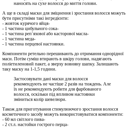
наносять на сухе волосся до миття голови.
А ще в складі маски для зміцнення і зростання волосся можуть
бути присутніми такі інгредієнти:
- жовток курячого яйця-
- 1 частина цибульного сока-
- 1 частина реп`яхової або касторової масла-
- 1 частина меда-
- 1 частина перцевої настоянки.
Компоненти ретельно перешивають до отримання однорідної
маси. Потім суміш втирають в шкіру голови, надягають
поліетиленовий пакет, а зверху вовняну шапку. Залишають
таку маску на 1-1,5 години.
Застосовувати дані маски для волосся
рекомендують не частіше 2 разів на тиждень. Але
їх не рекомендують робити для фарбованого
волосся, оскільки під впливом настоянки
зміниться колір шевелюри.
Також для приготування стимулюючого зростання волосся
косметичного засобу можуть використовуватися компоненти:
- 60 мл світлого пива-
- 2 ст.л. настойки гострого перца-