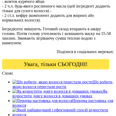
- жовток курячого яйця-
- 2 ч.л. будь-якого рослинного масла (цей інгредієнт додають
тільки для сухого волосся) -
- 2 ст.л. кефіру (компонент додають для жирних або
нормальних волосся).
Інгредієнти змішують. Готовий склад втирають в шкіру
голови. Потім голову утеплюють і залишають маску на 55-58
хвилин. Змивають зігріваючу суміш теплою водою з
шампунем.
Поділися в соціальних мережах:
Увага, тільки СЬОГОДНІ!
Схожі
Що робити,
якщо волосся перестали рости
Як
відростити довге волосся в домашніх умовах
Перцева настоянка для
волосся