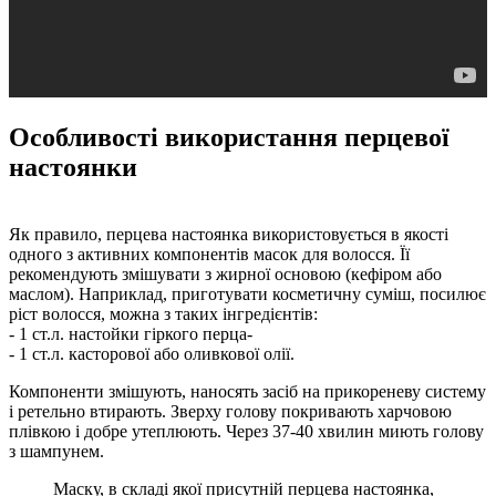
Особливості використання перцевої
настоянки
Як правило, перцева настоянка використовується в якості
одного з активних компонентів масок для волосся. Її
рекомендують змішувати з жирної основою (кефіром або
маслом). Наприклад, приготувати косметичну суміш, посилює
ріст волосся, можна з таких інгредієнтів:
- 1 ст.л. настойки гіркого перца-
- 1 ст.л. касторової або оливкової олії.
Компоненти змішують, наносять засіб на прикореневу систему
і ретельно втирають. Зверху голову покривають харчовою
плівкою і добре утеплюють. Через 37-40 хвилин миють голову
з шампунем.
Маску, в складі якої присутній перцева настоянка,