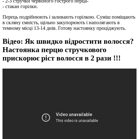
- 2-3 стручки червоного гострого перца-
- стакан горілки.
Перець подрібнюють і заливають горілкою. Суміш поміщають
в скляну ємність, щільно закупорюють і наполягають в
темному місці 13-14 днів. Готову настоянку проціджують.
Відео: Як швидко відростити волосся?
Настоянка перцю стручкового
прискорює ріст волосся в 2 рази !!!