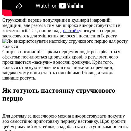
Стручковий перець популярний в кулінарії і народній
медицині, але разом з тим він широко використовується і в
косметології. Так, наприклад,
настойку
пекучого перцю
застосовують для зміцнення волосся і посилення їх росту.
Спирт в поєднанні з гірким перцем володіє розігріваються
ефектом: посилюється циркуляція крові, в результаті чого
прокидаються «заснули» волосяні фолікули. Крім того,
волосся отримують більше кисню і поживних речовин,
завдяки чому вони стають сильнішими і товщі, а також
швидше ростуть.
Як готують настоянку стручкового
перцю
Для догляду за шевелюрою можна використовувати покупну
або самостійно приготовану перцеву настоянку. Щоб зробити
цей «гримучий коктейль», знадобляться наступні компоненти: