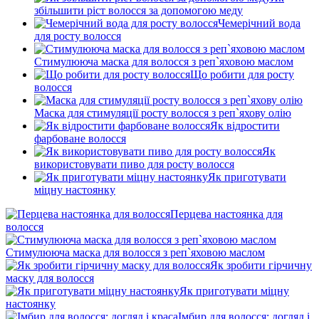
збільшити ріст волосся за допомогою меду
Чемерічний вода
для росту волосся
Стимулююча маска для волосся з реп`яховою маслом
Що робити для росту
волосся
Маска для стимуляції росту волосся з реп`яхову олію
Як відростити
фарбоване волосся
Як
використовувати пиво для росту волосся
Як приготувати
міцну настоянку
Перцева настоянка для
волосся
Стимулююча маска для волосся з реп`яховою маслом
Як зробити гірчичну
маску для волосся
Як приготувати міцну
настоянку
Імбир для волосся: догляд і