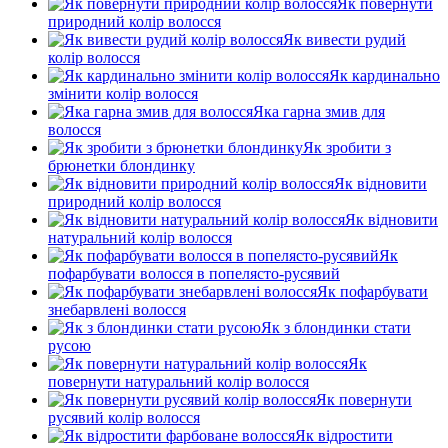
Як повернути
природний колір волосся
Як вивести рудий
колір волосся
Як кардинально
змінити колір волосся
Яка гарна змив для
волосся
Як зробити з
брюнетки блондинку
Як відновити
природний колір волосся
Як відновити
натуральний колір волосся
Як
пофарбувати волосся в попелясто-русявий
Як пофарбувати
знебарвлені волосся
Як з блондинки стати
русою
Як
повернути натуральний колір волосся
Як повернути
русявий колір волосся
Як відростити