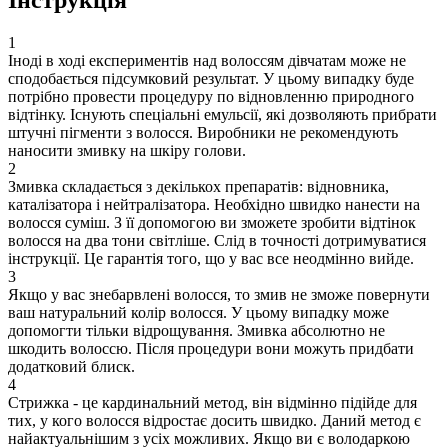
1
Іноді в ході експериментів над волоссям дівчатам може не
сподобається підсумковий результат. У цьому випадку буде
потрібно провести процедуру по відновленню природного
відтінку. Існують спеціальні емульсії, які дозволяють прибрати
штучні пігменти з волосся. Виробники не рекомендують
наносити змивку на шкіру голови.
2
Змивка складається з декількох препаратів: відновника,
каталізатора і нейтралізатора. Необхідно швидко нанести на
волосся суміш. З її допомогою ви зможете зробити відтінок
волосся на два тони світліше. Слід в точності дотримуватися
інструкції. Це гарантія того, що у вас все неодмінно вийде.
3
Якщо у вас знебарвлені волосся, то змив не зможе повернути
ваш натуральний колір волосся. У цьому випадку може
допомогти тільки відрощування. Змивка абсолютно не
шкодить волоссю. Після процедури вони можуть придбати
додатковий блиск.
4
Стрижка - це кардинальний метод, він відмінно підійде для
тих, у кого волосся відростає досить швидко. Даний метод є
найактуальнішим з усіх можливих. Якщо ви є володаркою