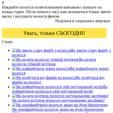
8
Накрийте волосся поліетиленовим ковпаком і залиште на
кілька годин. Після певного часу вам залишиться тільки змити
маску і висушити волосся феном.
Поділися в соціальних мережах:
Увага, тільки СЬОГОДНІ!
Схожі
Як змити стару фарбу з
волосся
Як надати
волоссю темний відтінок
Як пофарбувати чорне
волосся
Як позбутися від
фарби на волоссі
Як
пофарбувати волосся в свій натуральний колір
Як надати відтінок волоссю натуральними засобами?
Як перефарбувати волосся, якщо ви були брюнеткою