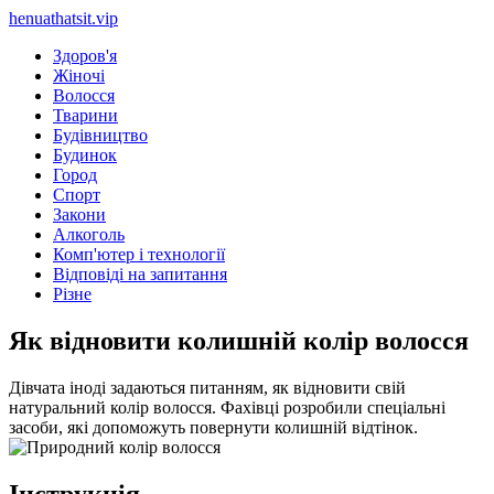
henuathatsit.vip
Здоров'я
Жіночі
Волосся
Тварини
Будівництво
Будинок
Город
Спорт
Закони
Алкоголь
Комп'ютер і технології
Відповіді на запитання
Різне
Як відновити колишній колір волосся
Дівчата іноді задаються питанням, як відновити свій
натуральний колір волосся. Фахівці розробили спеціальні
засоби, які допоможуть повернути колишній відтінок.
Інструкція