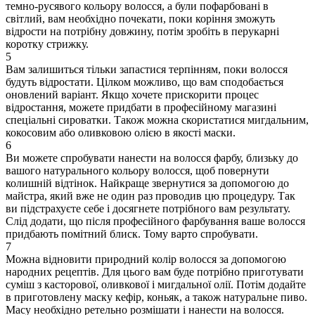
темно-русявого кольору волосся, а були пофарбовані в
світлий, вам необхідно почекати, поки коріння зможуть
відрости на потрібну довжину, потім зробіть в перукарні
коротку стрижку.
5
Вам залишиться тільки запастися терпінням, поки волосся
будуть відростати. Цілком можливо, що вам сподобається
оновлений варіант. Якщо хочете прискорити процес
відростання, можете придбати в професійному магазині
спеціальні сироватки. Також можна скористатися мигдальним,
кокосовим або оливковою олією в якості маски.
6
Ви можете спробувати нанести на волосся фарбу, близьку до
вашого натурального кольору волосся, щоб повернути
колишній відтінок. Найкраще звернутися за допомогою до
майстра, який вже не один раз проводив цю процедуру. Так
ви підстрахуєте себе і досягнете потрібного вам результату.
Слід додати, що після професійного фарбування ваше волосся
придбають помітний блиск. Тому варто спробувати.
7
Можна відновити природний колір волосся за допомогою
народних рецептів. Для цього вам буде потрібно приготувати
суміш з касторової, оливкової і мигдальної олії. Потім додайте
в приготовлену маску кефір, коньяк, а також натуральне пиво.
Масу необхідно ретельно розмішати і нанести на волосся.