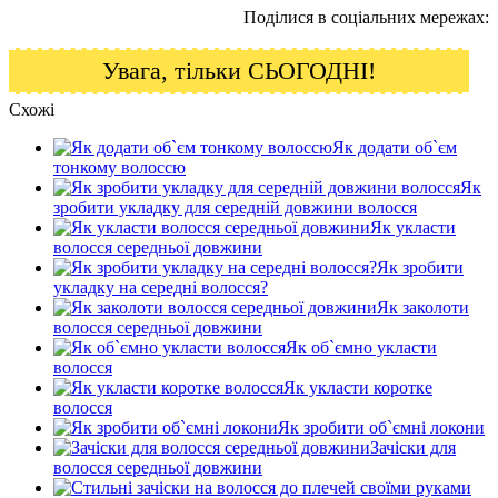
Поділися в соціальних мережах:
Увага, тільки СЬОГОДНІ!
Схожі
Як додати об`єм
тонкому волоссю
Як
зробити укладку для середній довжини волосся
Як укласти
волосся середньої довжини
Як зробити
укладку на середні волосся?
Як заколоти
волосся середньої довжини
Як об`ємно укласти
волосся
Як укласти коротке
волосся
Як зробити об`ємні локони
Зачіски для
волосся середньої довжини