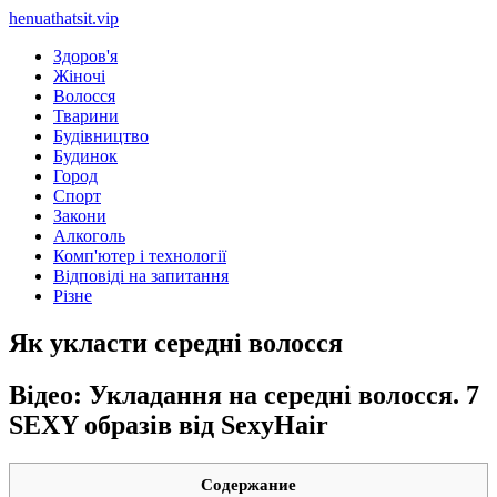
henuathatsit.vip
Здоров'я
Жіночі
Волосся
Тварини
Будівництво
Будинок
Город
Спорт
Закони
Алкоголь
Комп'ютер і технології
Відповіді на запитання
Різне
Як укласти середні волосся
Відео: Укладання на середні волосся. 7
SEXY образів від SexyHair
Содержание