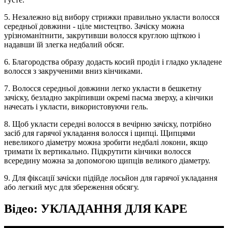
5. Незалежно від вибору стрижки правильно укласти волосся
середньої довжини - ціле мистецтво. Зачіску можна
урізноманітнити, закрутивши волосся круглою щіткою і
надавши їй злегка недбалий обсяг.
6. Благородства образу додасть косий проділ і гладко укладене
волосся з закрученими вниз кінчиками.
7. Волосся середньої довжини легко укласти в бешкетну
зачіску, безладно закріпивши окремі пасма зверху, а кінчики
начесать і укласти, використовуючи гель.
8. Щоб укласти середні волосся в вечірню зачіску, потрібно
засіб для гарячої укладання волосся і щипці. Щипцями
невеликого діаметру можна зробити недбалі локони, якщо
тримати їх вертикально. Підкрутити кінчики волосся
всередину можна за допомогою щипців великого діаметру.
9. Для фіксації зачіски підійде лосьйон для гарячої укладання
або легкий мус для збереження обсягу.
Відео: УКЛАДАННЯ ДЛЯ КАРЕ