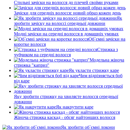
Стильні зачіски на волосся до плечей своїми руками
Зачіски для середніх волосся: новий образ кожен день
Як
зробити зачіску на волоссі середньої довжини
Модні зачіски на середні волосся в домашніх умовах
Об`ємні зачіски на
коротке волосся
Стрижка з
чубчиком на середні волосся
Модельна жіноча
стрижка "каприз"
Як укласти стрижку каре
Чим відрізняється боб
від каре
Яку зробити стрижку на хвилясте волосся середньої
довжини
Як накрутити каре
Жіноча стрижка каскад - обсяг найтонших волосся
Як зробити об`ємні локони