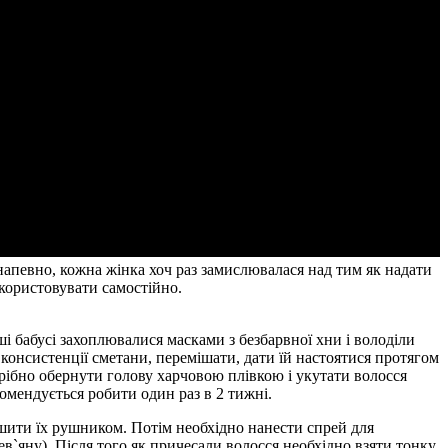
апевно, кожна жінка хоч раз замислювалася над тим як надати
икористовувати самостійно.
і бабусі захоплювалися масками з безбарвної хни і володіли
консистенції сметани, перемішати, дати їй настоятися протягом
трібно обернути голову харчовою плівкою і укутати волосся
мендується робити один раз в 2 тижні.
шити їх рушником. Потім необхідно нанести спрей для
в`яну). Після того як причесали волосся необхідно взяти тонку