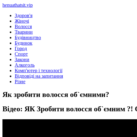
henuathatsit.vip
Здоров'я
Жіночі
Волосся
Тварини
Будівництво
Будинок
Город
Спорт
Закони
Алкоголь
Комп'ютер і технології
Відповіді на запитання
Різне
Як зробити волосся об`ємними?
Відео: ЯК Зробити волосся об`ємним ?! 