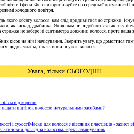
лої щітки і фена. Фен використовуйте на середньої потужності і п
режимі холодного повітря.
удь-якого обсягу волосся, вам слід придивитися до стрижки. Існ
рижки, як каскад, драбинка. Якщо вам не подобаються такі ступі
 стрижка не забере ні сантиметра довжини волосся, проте ваша з
ібних кісок на ніч і начісування. Зверніть увагу, що домогтися 
тися щодня можна, так як вони псують волосся.
Увага, тільки СЬОГОДНІ!
об`єм від коренів
 надати відтінок волоссю натуральними засобами?
Маски для волосся з вівсяних пластівців - захист ві
латиновий догляд за волоссям: ефект ламінування.