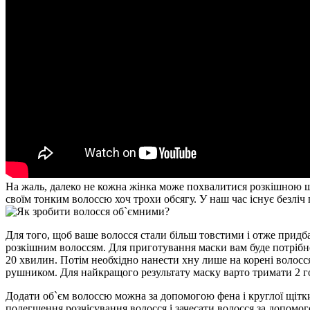
На жаль, далеко не кожна жінка може похвалитися розкішною ш
своїм тонким волоссю хоч трохи обсягу. У наш час існує безліч
Для того, щоб ваше волосся стали більш товстими і отже придба
розкішним волоссям. Для приготування маски вам буде потрібно 
20 хвилин. Потім необхідно нанести хну лише на корені волосся
рушником. Для найкращого результату маску варто тримати 2 г
Додати об`єм волоссю можна за допомогою фена і круглої щітк
полегшення розчісування волосся і зачесати волосся за допомог