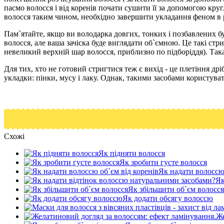
пасмо волосся і від коренів почати сушити її за допомогою круг
волосся таким чином, необхідно завершити укладання феном в 
Пам`ятайте, якщо ви володарка довгих, тонких і позбавлених б
волосся, але ваша зачіска буде виглядати об`ємною. Це такі ст
невеликий верхній шар волосся, приблизно по підборіддя). Така
Для тих, хто не готовий стригтися теж є вихід - це плетіння др
укладки: пінки, мусу і лаку. Однак, такими засобами користува
Схожі
Як підняти волосся
Як зробити густе волосся
Як надати волоссю 
Як
Як збільшити об`єм волосся
Як додати обсягу волоссю
Же