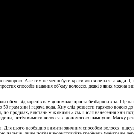
евелюрою. Але тим не менш бути красивою хочеться завжди. І, н
 простих способів надання об`єму волоссю, деякі з яких можна в
ли обсяг від коренів вам допоможе проста безбарвна хна. Ще наш
50 грам хни і гаряча вода. Хну слід розвести гарячою водою до 
, по проділах, відстань між якими 2 см. Після нанесення хни по
одини, потім вимити волосся за допомогою шампуню. Маску реко
и. Для цього необхідно вимити звичним способом волосся, підсу
ою пальців, лише потім використовуйте гребінець (найкраще дере