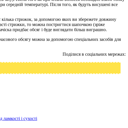
ри середній температурі. Після того, як будуть висушені все
ує кілька стрижок, за допомогою яких ви збережете довжину
нчасті стрижки, то можна постригтися шапочкою (зріже
ачіска придбає обсяг і буде виглядати більш виграшно.
тимчасового обсягу можна за допомогою спеціальних засобів для
Поділися в соціальних мережах:
д ламкості і сухості