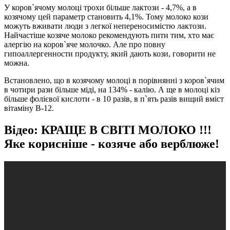
У коров`ячому молоці трохи більше лактози - 4,7%, а в
козячому цей параметр становить 4,1%. Тому молоко кози
можуть вживати люди з легкої непереносимістю лактози.
Найчастіше козяче молоко рекомендують пити тим, хто має
алергію на коров`яче молочко. Але про повну
гипоаллергенности продукту, який дають кози, говорити не
можна.
Встановлено, що в козячому молоці в порівнянні з коров`ячим
в чотири рази більше міді, на 134% - калію. А ще в молоці кіз
більше фолієвої кислоти - в 10 разів, в п`ять разів вищий вміст
вітаміну В-12.
Відео: КРАЩЕ В СВІТІ МОЛОКО !!!
Яке корисніше - козяче або верблюже!