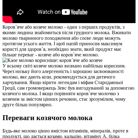
Коров`яче або козяче молоко - один з перших продуктів, з
якими людина знайомиться після грудного молока. Вживати
молоко тваринного походження або соєве люди можуть
протягом усього життя. І щоб напій приносив максимум
користі для здоров`я, необхідно знати, який продукт має
більше переваг - козяче або коров`яче молоко.
У всьому світі козяче молоко визнано найбільш корисним.
Через низьку його алергенність і хорошою засвоюваності
молоко, яке дають кози, рекомендується для дитячого
харчування. Якщо вірити легендам і міфам Стародавньої
Греції, сам громовержець Зевс був вигодуваний за допомогою
козячого молока. І якщо порівняти коров`яче молочко з
козячим за змістом цінних речовин, стає зрозумілим, чому
друге більш популярно.
Переваги козячого молока
Будь-яке молоко цінно вмістом вітамінів, мінералів, проте в
продукті, що дається козами, кальцію, вітаміну А, білка