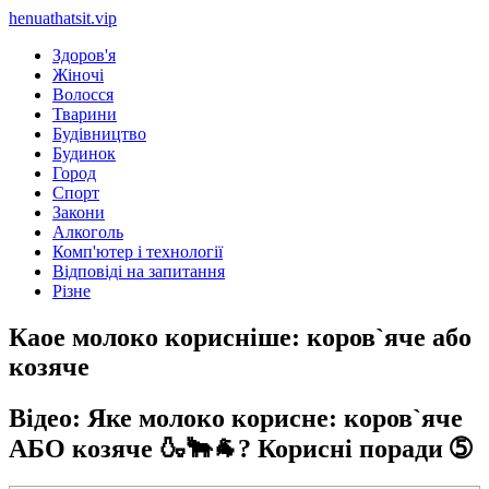
henuathatsit.vip
Здоров'я
Жіночі
Волосся
Тварини
Будівництво
Будинок
Город
Спорт
Закони
Алкоголь
Комп'ютер і технології
Відповіді на запитання
Різне
Каое молоко корисніше: коров`яче або
козяче
Відео: Яке молоко корисне: коров`яче
АБО козяче 🍶🐂🐐? Корисні поради ➄