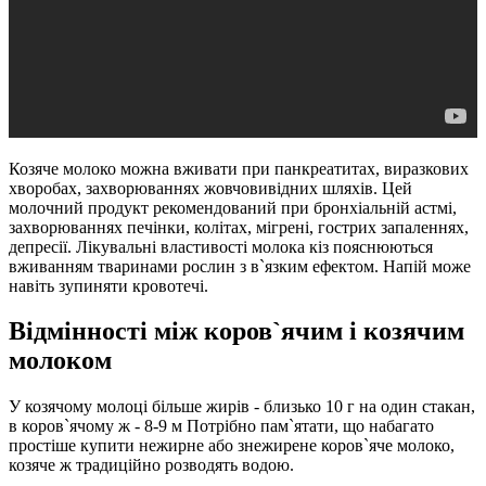
Козяче молоко можна вживати при панкреатитах, виразкових
хворобах, захворюваннях жовчовивідних шляхів. Цей
молочний продукт рекомендований при бронхіальній астмі,
захворюваннях печінки, колітах, мігрені, гострих запаленнях,
депресії. Лікувальні властивості молока кіз пояснюються
вживанням тваринами рослин з в`язким ефектом. Напій може
навіть зупиняти кровотечі.
Відмінності між коров`ячим і козячим
молоком
У козячому молоці більше жирів - близько 10 г на один стакан,
в коров`ячому ж - 8-9 м Потрібно пам`ятати, що набагато
простіше купити нежирне або знежирене коров`яче молоко,
козяче ж традиційно розводять водою.