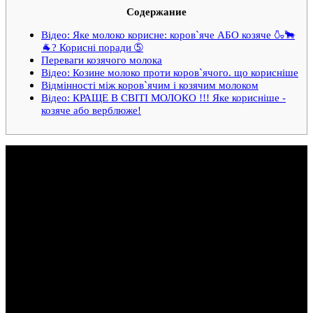
Содержание
Відео: Яке молоко корисне: коров`яче АБО козяче 🍶🐂
🐐? Корисні поради ➄
Переваги козячого молока
Відео: Козине молоко проти коров`ячого. що корисніше
Відмінності між коров`ячим і козячим молоком
Відео: КРАЩЕ В СВІТІ МОЛОКО !!! Яке корисніше -
козяче або верблюже!