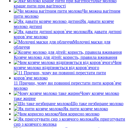
Яке молоко
краще пити при вагітності
Чи можна вагітним
пити молоко
Як давати козяче
молоко дитині
Як давати дитині
коров`яче молоко
Молочні маски для
обличчя
Козяче молоко для дітей: користь, правила вживання
Чим
козяче молоко відрізняється від коров`ячого
11 Причин, чому ви повинні перестати пити коров`яче
молоко
Чому козяче молоко
таке жирне
Що таке незбиране молоко
Як пити козяче молоко
Чим корисно молоко
Як приготувати
сир з козячого молока