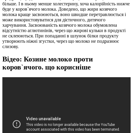
більше. І в ньому менше холестерину, хоча калорійність нижче
буде у коров`ячого молока. Доведено, що жири козячого
молока краще засвоюються, воно швидше перетравлюється і
може використовуватися для дієтичного, дитячого
харчування. Засвоюваність козячого молока обумовлена ​​
відсутністю аглютинінів, через що жирові кульки в продукті
не склеюються. При попаданні в шлунок білки продукту
утворюють ніжні згустки, через що молоко не подразнює
слизову.
Відео: Козине молоко проти
коров`ячого. що корисніше