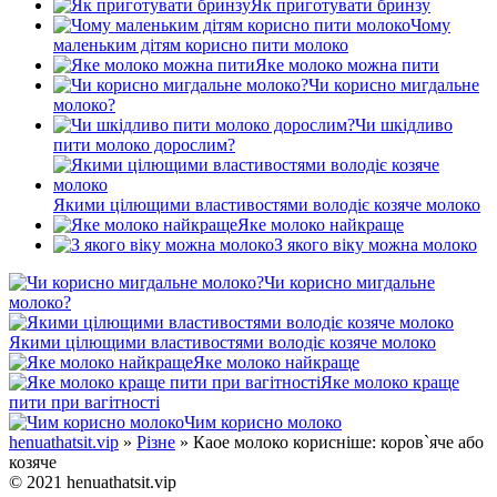
Як приготувати бринзу
Чому
маленьким дітям корисно пити молоко
Яке молоко можна пити
Чи корисно мигдальне
молоко?
Чи шкідливо
пити молоко дорослим?
Якими цілющими властивостями володіє козяче молоко
Яке молоко найкраще
З якого віку можна молоко
Чи корисно мигдальне
молоко?
Якими цілющими властивостями володіє козяче молоко
Яке молоко найкраще
Яке молоко краще
пити при вагітності
Чим корисно молоко
henuathatsit.vip
»
Різне
» Каое молоко корисніше: коров`яче або
козяче
© 2021 henuathatsit.vip