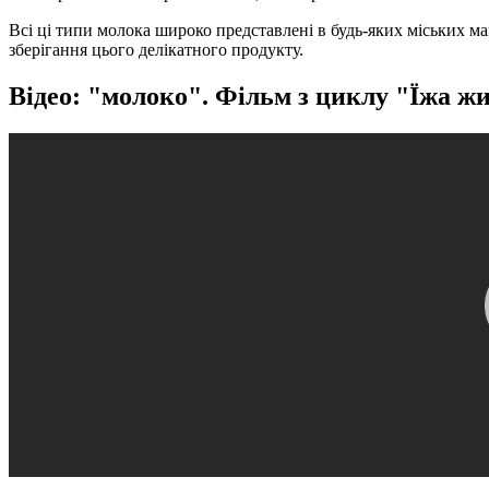
Всі ці типи молока широко представлені в будь-яких міських м
зберігання цього делікатного продукту.
Відео: "молоко". Фільм з циклу "Їжа жи