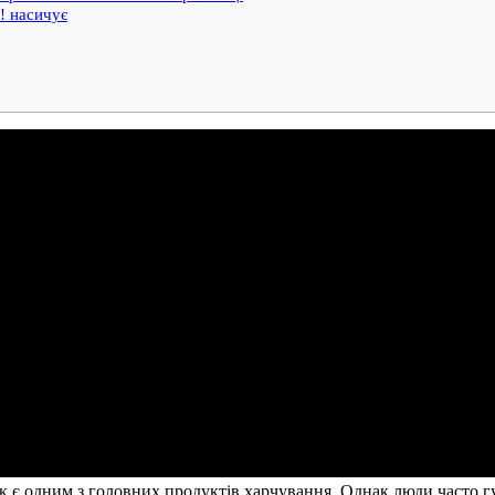
 насичує
к є одним з головних продуктів харчування. Однак люди часто г