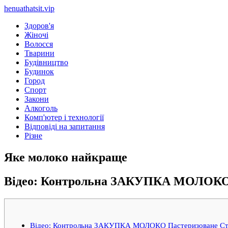
henuathatsit.vip
Здоров'я
Жіночі
Волосся
Тварини
Будівництво
Будинок
Город
Спорт
Закони
Алкоголь
Комп'ютер і технології
Відповіді на запитання
Різне
Яке молоко найкраще
Відео: Контрольна ЗАКУПКА МОЛОКО П
Відео: Контрольна ЗАКУПКА МОЛОКО Пастеризоване Сте