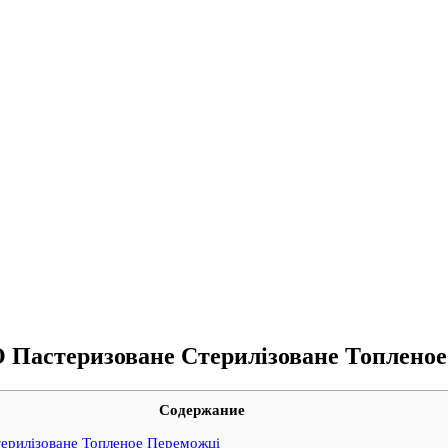
астеризоване Стерилізоване Топленое
Содержание
рилізоване Топленое Переможці