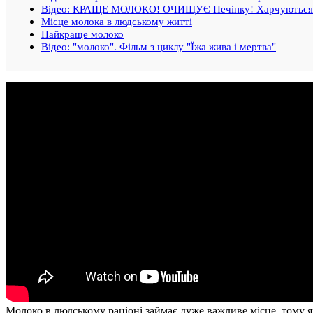
Відео: КРАЩЕ МОЛОКО! ОЧИЩУЄ Печінку! Харчуються!
Місце молока в людському житті
Найкраще молоко
Відео: "молоко". Фільм з циклу "Їжа жива і мертва"
Молоко в людському раціоні займає дуже важливе місце, тому я