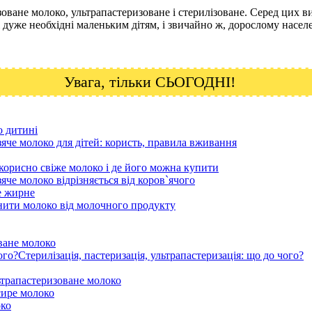
оване молоко, ультрапастеризоване і стерилізоване. Серед цих в
які дуже необхідні маленьким дітям, і звичайно ж, дорослому насе
Увага, тільки СЬОГОДНІ!
о дитині
яче молоко для дітей: користь, правила вживання
корисно свіже молоко і де його можна купити
яче молоко відрізняється від коров`ячого
е жирне
знити молоко від молочного продукту
ване молоко
Стерилізація, пастеризація, ультрапастеризація: що до чого?
ьтрапастеризоване молоко
сире молоко
око