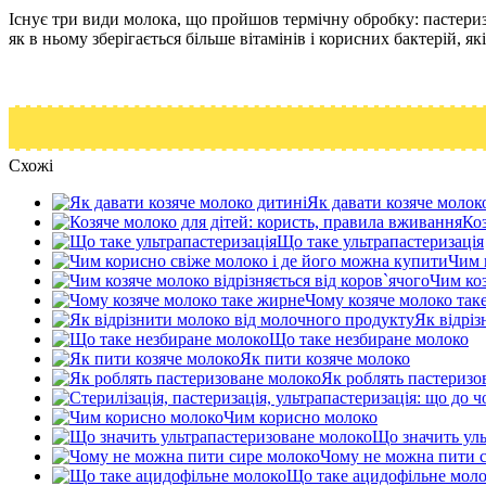
Існує три види молока, що пройшов термічну обробку: пастериз
як в ньому зберігається більше вітамінів і корисних бактерій, 
Схожі
Як давати козяче молок
Коз
Що таке ультрапастеризація
Чим 
Чим коз
Чому козяче молоко так
Як відрі
Що таке незбиране молоко
Як пити козяче молоко
Як роблять пастеризо
Чим корисно молоко
Що значить ул
Чому не можна пити 
Що таке ацидофільне мол