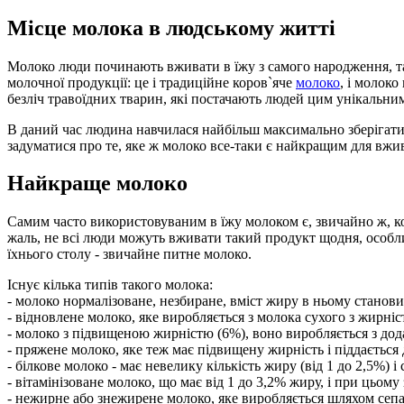
Місце молока в людському житті
Молоко люди починають вживати в їжу з самого народження, та 
молочної продукції: це і традиційне коров`яче
молоко
, і молоко
безліч травоїдних тварин, які постачають людей цим унікальн
В даний час людина навчилася найбільш максимально зберігати в
задуматися про те, яке ж молоко все-таки є найкращим для вжи
Найкраще молоко
Самим часто використовуваним в їжу молоком є, звичайно ж, ко
жаль, не всі люди можуть вживати такий продукт щодня, особли
їхнього столу - звичайне питне молоко.
Існує кілька типів такого молока:
- молоко нормалізоване, незбиране, вміст жиру в ньому станови
- відновлене молоко, яке виробляється з молока сухого з жирніс
- молоко з підвищеною жирністю (6%), воно виробляється з дод
- пряжене молоко, яке теж має підвищену жирність і піддаєтьс
- білкове молоко - має невелику кількість жиру (від 1 до 2,5%) і
- вітамінізоване молоко, що має від 1 до 3,2% жиру, і при цьому
- нежирне або знежирене молоко, яке виробляється шляхом сеп