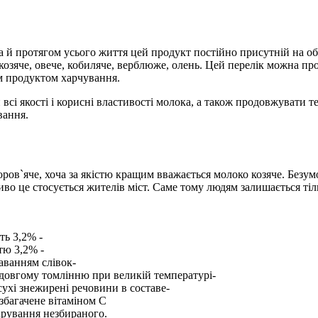
й протягом усього життя цей продукт постійно присутній на обід
 козяче, овече, кобиляче, верблюже, олень. Цей перелік можна про
им продуктом харчування.
сі якості і корисні властивості молока, а також продовжувати т
вання.
ров`яче, хоча за якістю кращим вважається молоко козяче. Безу
во це стосується жителів міст. Саме тому людям залишається тіл
ть 3,2% -
тю 3,2% -
аванням слівок-
я довгому томлінню при великій температурі-
 сухі знежирені речовини в составе-
 збагачене вітаміном С
арування незбираного.