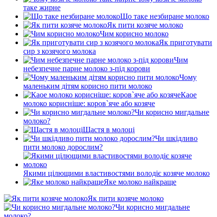
таке жирне
Що таке незбиране молоко
Як пити козяче молоко
Чим корисно молоко
Як приготувати
сир з козячого молока
Чим
небезпечне парне молоко з-під корови
Чому
маленьким дітям корисно пити молоко
Каое
молоко корисніше: коров`яче або козяче
Чи корисно мигдальне
молоко?
Щастя в молоці
Чи шкідливо
пити молоко дорослим?
Якими цілющими властивостями володіє козяче молоко
Яке молоко найкраще
Як пити козяче молоко
Чи корисно мигдальне
молоко?