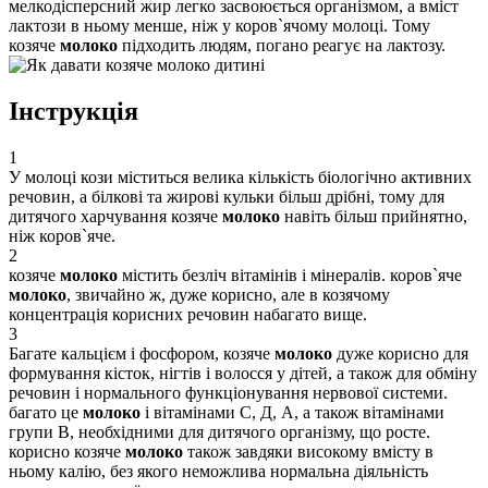
мелкодісперсний жир легко засвоюється організмом, а вміст
лактози в ньому менше, ніж у коров`ячому молоці. Тому
козяче
молоко
підходить людям, погано реагує на лактозу.
Інструкція
1
У молоці кози міститься велика кількість біологічно активних
речовин, а білкові та жирові кульки більш дрібні, тому для
дитячого харчування козяче
молоко
навіть більш прийнятно,
ніж коров`яче.
2
козяче
молоко
містить безліч вітамінів і мінералів. коров`яче
молоко
, звичайно ж, дуже корисно, але в козячому
концентрація корисних речовин набагато вище.
3
Багате кальцієм і фосфором, козяче
молоко
дуже корисно для
формування кісток, нігтів і волосся у дітей, а також для обміну
речовин і нормального функціонування нервової системи.
багато це
молоко
і вітамінами С, Д, А, а також вітамінами
групи В, необхідними для дитячого організму, що росте.
корисно козяче
молоко
також завдяки високому вмісту в
ньому калію, без якого неможлива нормальна діяльність