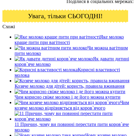
Поділися в соціальних мережах:
Увага, тільки СЬОГОДНІ!
Схожі
Яке молоко
краще пити при вагітності
Чи можна вагітним
пити молоко
Як давати дитині
коров`яче молоко
Корисні властивості
молока
Козяче молоко для дітей: користь, правила вживання
Чим корисно свіже молоко і де його можна купити
Чим
козяче молоко відрізняється від коров`ячого
11 Причин, чому ви повинні перестати пити коров`яче
молоко
Чому козяче молоко