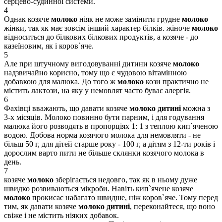
серцево-судинної системи.
4
Однак козяче
молоко
ніяк не може замінити грудне
молоко
жінки, так як має зовсім інший характер білків. жіноче
молоко
відноситься до білкових білкових продуктів, а козяче - до
казеїновим, як і коров`яче.
5
Але при штучному вигодовуванні дитини козяче
молоко
надзвичайно корисно, тому що є чудовою вітамінною
добавкою для малюка. До того ж
молоко
кози практично не
містить лактози, на яку у немовлят часто буває алергія.
6
Фахівці вважають, що давати козяче
молоко
дитині
можна з
3-х місяців. Молоко повинно бути парним, і для годування
малюка його розводять в пропорціях 1: 1 з теплою кип`яченою
водою. Добова норма козячого молока для немовляти - не
більш 50 г, для дітей старше року - 100 г, а дітям з 12-ти років і
дорослим варто пити не більше склянки козячого молока в
день.
7
козяче
молоко
зберігається недовго, так як в ньому дуже
швидко розвиваються мікроби. Навіть кип`ячене козяче
молоко
прокисає набагато швидше, ніж коров`яче. Тому перед
тим, як давати козяче
молоко
дитині
, переконайтеся, що воно
свіже і не містить ніяких добавок.