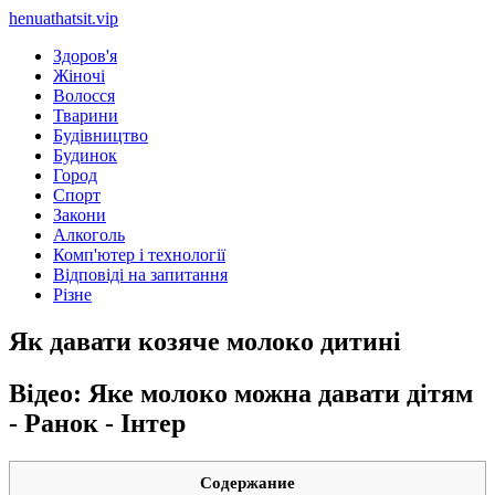
henuathatsit.vip
Здоров'я
Жіночі
Волосся
Тварини
Будівництво
Будинок
Город
Спорт
Закони
Алкоголь
Комп'ютер і технології
Відповіді на запитання
Різне
Як давати козяче молоко дитині
Відео: Яке молоко можна давати дітям
- Ранок - Інтер
Содержание