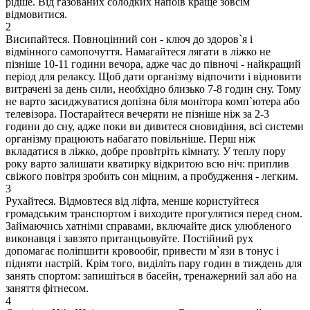
рідше. Від газованих солодких напоїв краще зовсім
відмовитися.
2
Висипайтеся. Повноцінний сон - ключ до здоров`я і
відмінного самопочуття. Намагайтеся лягати в ліжко не
пізніше 10-11 години вечора, адже час до півночі - найкращий
період для релаксу. Щоб дати організму відпочити і відновити
витрачені за день сили, необхідно близько 7-8 годин сну. Тому
не варто засиджуватися допізна біля монітора комп`ютера або
телевізора. Постарайтеся вечеряти не пізніше ніж за 2-3
години до сну, адже поки ви дивитеся сновидіння, всі системи
організму працюють набагато повільніше. Перш ніж
вкладатися в ліжко, добре провітріть кімнату. У теплу пору
року варто залишати кватирку відкритою всю ніч: приплив
свіжого повітря зробить сон міцним, а пробудження - легким.
3
Рухайтеся. Відмовтеся від ліфта, менше користуйтеся
громадським транспортом і виходите прогулятися перед сном.
Займаючись хатніми справами, включайте диск улюбленого
виконавця і завзято пританцьовуйте. Постійний рух
допомагає поліпшити кровообіг, привести м`язи в тонус і
підняти настрій. Крім того, виділіть пару годин в тиждень для
занять спортом: запишіться в басейн, тренажерний зал або на
заняття фітнесом.
4