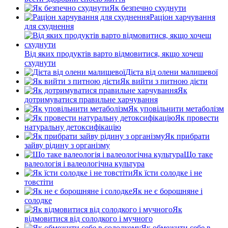
Як безпечно схуднути
Раціон харчування
для схуднення
Від яких продуктів варто відмовитися, якщо хочеш
схуднути
Дієта від олени малишевої
Як вийти з питною дієти
Як
дотримуватися правильне харчування
Як уповільнити метаболізм
Як провести
натуральну детоксифікацію
Як прибрати
зайву рідину з організму
Що таке
валеологія і валеологічна культура
Як їсти солодке і не
товстіти
Як не є борошняне і
солодке
Як
відмовитися від солодкого і мучного
Як обмежити себе в