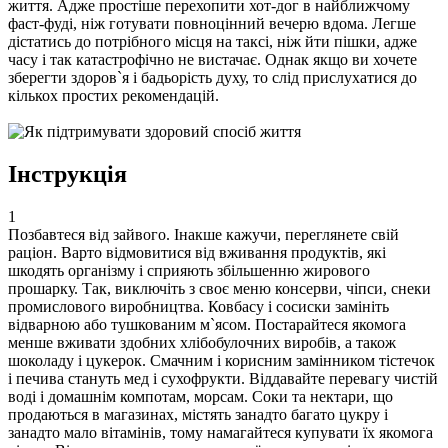
життя. Адже простіше перехопити хот-дог в найближчому
фаст-фуді, ніж готувати повноцінний вечерю вдома. Легше
дістатись до потрібного місця на таксі, ніж йти пішки, адже
часу і так катастрофічно не вистачає. Однак якщо ви хочете
зберегти здоров`я і бадьорість духу, то слід прислухатися до
кількох простих рекомендацій.
Інструкція
1
Позбавтеся від зайвого. Інакше кажучи, переглянете свій
раціон. Варто відмовитися від вживання продуктів, які
шкодять організму і сприяють збільшенню жирового
прошарку. Так, виключіть з своє меню консерви, чіпси, снеки
промислового виробництва. Ковбасу і сосиски замініть
відварною або тушкованим м`ясом. Постарайтеся якомога
менше вживати здобних хлібобулочних виробів, а також
шоколаду і цукерок. Смачним і корисним замінником тістечок
і печива стануть мед і сухофрукти. Віддавайте перевагу чистій
воді і домашнім компотам, морсам. Соки та нектари, що
продаються в магазинах, містять занадто багато цукру і
занадто мало вітамінів, тому намагайтеся купувати їх якомога