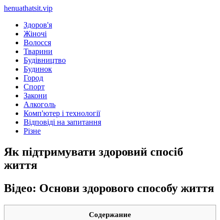
henuathatsit.vip
Здоров'я
Жіночі
Волосся
Тварини
Будівництво
Будинок
Город
Спорт
Закони
Алкоголь
Комп'ютер і технології
Відповіді на запитання
Різне
Як підтримувати здоровий спосіб
життя
Відео: Основи здорового способу життя
Содержание