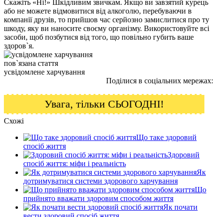
Скажіть «Ні!» Шкідливим звичкам. Якщо ви завзятий курець
або не можете відмовитися від алкоголю, перебуваючи в
компанії друзів, то прийшов час серйозно замислитися про ту
шкоду, яку ви наносите своєму організму. Використовуйте всі
засоби, щоб позбутися від того, що повільно губить ваше
здоров`я.
пов`язана стаття
усвідомлене харчування
Поділися в соціальних мережах:
Увага, тільки СЬОГОДНІ!
Схожі
Що таке здоровий
спосіб життя
Здоровий
спосіб життя: міфи і реальність
Як
дотримуватися системи здорового харчування
Що
прийнято вважати здоровим способом життя
Як почати
вести здоровий спосіб життя