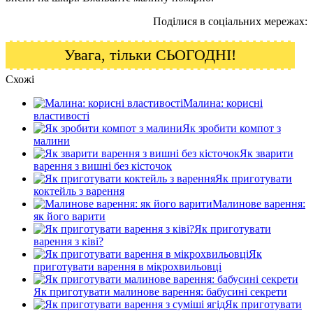
Поділися в соціальних мережах:
Увага, тільки СЬОГОДНІ!
Схожі
Малина: корисні
властивості
Як зробити компот з
малини
Як зварити
варення з вишні без кісточок
Як приготувати
коктейль з варення
Малинове варення:
як його варити
Як приготувати
варення з ківі?
Як
приготувати варення в мікрохвильовці
Як приготувати малинове варення: бабусині секрети
Як приготувати