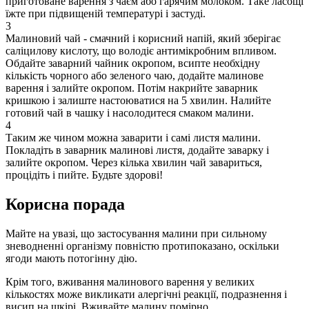
приготоване варення з чаєм або гарячим молоком. Таке ласощі
їжте при підвищеній температурі і застуді.
3
Малиновий чай - смачний і корисний напій, який зберігає
саліцилову кислоту, що володіє антимікробним впливом.
Обдайте заварний чайник окропом, всипте необхідну
кількість чорного або зеленого чаю, додайте малинове
варення і залийте окропом. Потім накрийте заварник
кришкою і залиште настоюватися на 5 хвилин. Налийте
готовий чай в чашку і насолодитеся смаком малини.
4
Таким же чином можна заварити і самі листя малини.
Покладіть в заварник малинові листя, додайте заварку і
залийте окропом. Через кілька хвилин чай завариться,
процідіть і пийте. Будьте здорові!
Корисна порада
Майте на увазі, що застосування малини при сильному
зневодненні організму повністю протипоказано, оскільки
ягоди мають потогінну дію.
Крім того, вживання малинового варення у великих
кількостях може викликати алергічні реакції, подразнення і
висип на шкірі. Вживайте малину помірно.