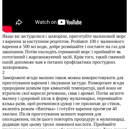
Якщо ви застудилися і захворіли, приготуйте малиновий морс
з варення за наступним рецептом. Розбавте 100 г малинового
варення в 500 мл води, добре розмішайте і поставте на газ для
закипання. Потім охолодіть отриманий морс і приймайте як
потогінний і жарознижуючий засіб. Крім того, такий смачний
напій допоможе вам в питанні профілактики простудних
захворювань.
2
Заморожені ягоди малини також можна використовувати для
приготування варення і лікування застуди. Разморозьте ягоди
природним шляхом при кімнатній температурі, щоб вони не
втратили свої корисні речовини, смак і аромат. Потім засипте
малину і цукровий пісок в форму мультиварки, перемішайте
кілька разів, щоб розчинився цукор і не прилипав до стінок,
включіть режим «Випічка» і готуйте варення протягом 40
хвилин. Після приготування залиште варення для
охолодження, після цього повторіть процедуру в мультиварці,
додавши при цьому трохи лимонної кислоти. Приймайте