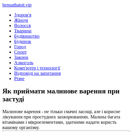
henuathatsit.vip
Здоров'я
Жіночі
Волосся
Тварини
Будівництво
Будинок
Город
Спорт
Закони
Алкоголь
Комп'ютер і технології
Відповіді на запитання
Різне
Як приймати малинове варення при
застуді
Малинове варення - не тільки смачні ласощі, але і корисне
лікування при простудних захворюваннях. Малина багата
вітамінами і мікроелементами, здатними надати користь
вашому організму.